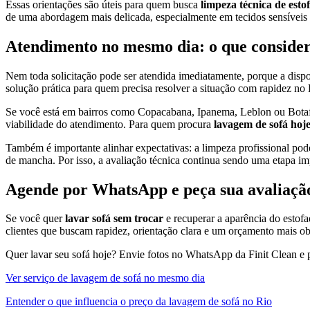
Essas orientações são úteis para quem busca
limpeza técnica de esto
de uma abordagem mais delicada, especialmente em tecidos sensíveis
Atendimento no mesmo dia: o que consider
Nem toda solicitação pode ser atendida imediatamente, porque a disp
solução prática para quem precisa resolver a situação com rapidez no 
Se você está em bairros como Copacabana, Ipanema, Leblon ou Botafogo
viabilidade do atendimento. Para quem procura
lavagem de sofá hoj
Também é importante alinhar expectativas: a limpeza profissional pode
de mancha. Por isso, a avaliação técnica continua sendo uma etapa im
Agende por WhatsApp e peça sua avaliaçã
Se você quer
lavar sofá sem trocar
e recuperar a aparência do estofa
clientes que buscam rapidez, orientação clara e um orçamento mais ob
Quer lavar seu sofá hoje? Envie fotos no WhatsApp da Finit Clean 
Ver serviço de lavagem de sofá no mesmo dia
Entender o que influencia o preço da lavagem de sofá no Rio