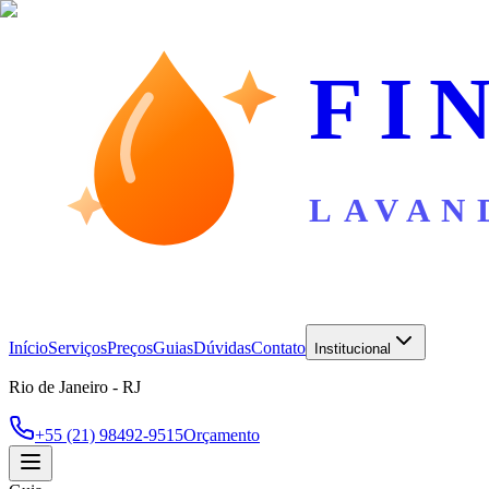
FI
LAVAN
Início
Serviços
Preços
Guias
Dúvidas
Contato
Institucional
Rio de Janeiro - RJ
+55 (21) 98492-9515
Orçamento