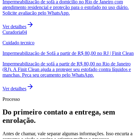
Impermeabilização de sofá a domicílio no Rio de Janeiro com
atendimento residencial e proteção para o estofado no uso diário.
Solicite avaliação pelo WhatsApp.
Ver detalhes
Curadoria
0
4
Cuidado tecnico
Impermeabilização de Sofá a partir de R$ 80,00 no RJ | Finit Clean
Impermeabilização de sofá a partir de R$ 80,00 no Rio de Janeiro
(RJ). A Finit Clean ajuda a proteger seu estofado contra líquidos e
manchas. Peça seu orçamento pelo WhatsApp.
Ver detalhes
Processo
Do primeiro contato a entrega, sem
enrolação.
Antes de chamar, vale separar algumas informações. Isso encurta a