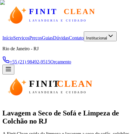
FINIT
CLEAN
LAVANDERIA E CUIDADO
Início
Serviços
Preços
Guias
Dúvidas
Contato
Institucional
Rio de Janeiro - RJ
+55 (21) 98492-9515
Orçamento
FINIT
CLEAN
LAVANDERIA E CUIDADO
Lavagem a Seco de Sofá e Limpeza de
Colchão no RJ
A Finit Clean cuida da limpeza e lavagem a seco de sofás, colchões,