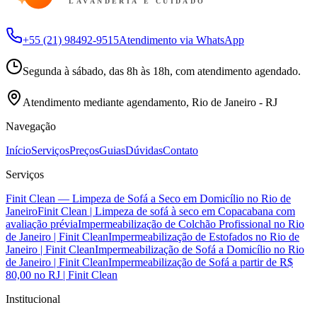
LAVANDERIA E CUIDADO
+55 (21) 98492-9515
Atendimento via WhatsApp
Segunda à sábado, das 8h às 18h, com atendimento agendado.
Atendimento mediante agendamento, Rio de Janeiro - RJ
Navegação
Início
Serviços
Preços
Guias
Dúvidas
Contato
Serviços
Finit Clean — Limpeza de Sofá a Seco em Domicílio no Rio de
Janeiro
Finit Clean | Limpeza de sofá à seco em Copacabana com
avaliação prévia
Impermeabilização de Colchão Profissional no Rio
de Janeiro | Finit Clean
Impermeabilização de Estofados no Rio de
Janeiro | Finit Clean
Impermeabilização de Sofá a Domicílio no Rio
de Janeiro | Finit Clean
Impermeabilização de Sofá a partir de R$
80,00 no RJ | Finit Clean
Institucional