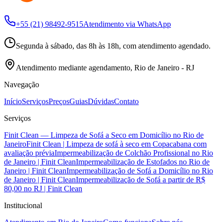
+55 (21) 98492-9515
Atendimento via WhatsApp
Segunda à sábado, das 8h às 18h, com atendimento agendado.
Atendimento mediante agendamento, Rio de Janeiro - RJ
Navegação
Início
Serviços
Preços
Guias
Dúvidas
Contato
Serviços
Finit Clean — Limpeza de Sofá a Seco em Domicílio no Rio de
Janeiro
Finit Clean | Limpeza de sofá à seco em Copacabana com
avaliação prévia
Impermeabilização de Colchão Profissional no Rio
de Janeiro | Finit Clean
Impermeabilização de Estofados no Rio de
Janeiro | Finit Clean
Impermeabilização de Sofá a Domicílio no Rio
de Janeiro | Finit Clean
Impermeabilização de Sofá a partir de R$
80,00 no RJ | Finit Clean
Institucional