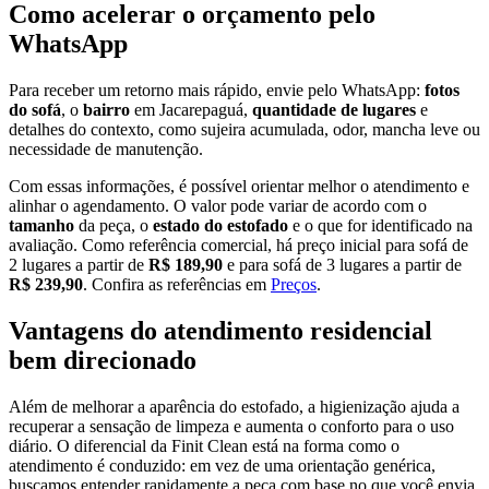
Como acelerar o orçamento pelo
WhatsApp
Para receber um retorno mais rápido, envie pelo WhatsApp:
fotos
do sofá
, o
bairro
em Jacarepaguá,
quantidade de lugares
e
detalhes do contexto, como sujeira acumulada, odor, mancha leve ou
necessidade de manutenção.
Com essas informações, é possível orientar melhor o atendimento e
alinhar o agendamento. O valor pode variar de acordo com o
tamanho
da peça, o
estado do estofado
e o que for identificado na
avaliação. Como referência comercial, há preço inicial para sofá de
2 lugares a partir de
R$ 189,90
e para sofá de 3 lugares a partir de
R$ 239,90
. Confira as referências em
Preços
.
Vantagens do atendimento residencial
bem direcionado
Além de melhorar a aparência do estofado, a higienização ajuda a
recuperar a sensação de limpeza e aumenta o conforto para o uso
diário. O diferencial da Finit Clean está na forma como o
atendimento é conduzido: em vez de uma orientação genérica,
buscamos entender rapidamente a peça com base no que você envia.