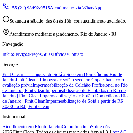
+55 (21) 98492-9515
Atendimento via WhatsApp
Segunda à sábado, das 8h às 18h, com atendimento agendado.
Atendimento mediante agendamento, Rio de Janeiro - RJ
Navegação
Início
Serviços
Preços
Guias
Dúvidas
Contato
Serviços
Finit Clean — Limpeza de Sofá a Seco em Domicílio no Rio de
Janeiro
Finit Clean | Limpeza de sofá à seco em Copacabana com
avaliação prévia
Impermeabilização de Colchão Profissional no Rio
de Janeiro | Finit Clean
Impermeabilização de Estofados no Rio de
Janeiro | Finit Clean
Impermeabilização de Sofá a Domicílio no Rio
de Janeiro | Finit Clean
Impermeabilização de Sofá a partir de R$
80,00 no RJ | Finit Clean
Institucional
Atendimento em Rio de Janeiro
Como funciona
Sobre nós
2026
Finit Clean
. Todos os direitos reservados.
App v
1.3.1
|
por AC