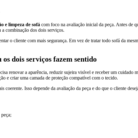
o
o e limpeza de sofá
com foco na avaliação inicial da peça. Antes de qu
u a combinação dos dois serviços.
entar o cliente com mais segurança. Em vez de tratar todo sofá da mesm
os dois serviços fazem sentido
isa renovar a aparência, reduzir sujeira visível e receber um cuidado m
nção e criar uma camada de proteção compatível com o tecido.
s coerente. Isso depende da avaliação da peça e do que o cliente dese
 peça;
.