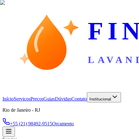
FI
LAVAN
Início
Serviços
Preços
Guias
Dúvidas
Contato
Institucional
Rio de Janeiro - RJ
+55 (21) 98492-9515
Orçamento