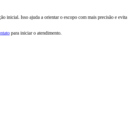
ão inicial. Isso ajuda a orientar o escopo com mais precisão e evita
ntato
para iniciar o atendimento.