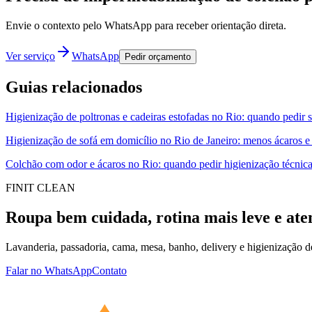
Envie o contexto pelo WhatsApp para receber orientação direta.
Ver serviço
WhatsApp
Pedir orçamento
Guias relacionados
Higienização de poltronas e cadeiras estofadas no Rio: quando pedir 
Higienização de sofá em domicílio no Rio de Janeiro: menos ácaros e
Colchão com odor e ácaros no Rio: quando pedir higienização técnic
FINIT CLEAN
Roupa bem cuidada, rotina mais leve e ate
Lavanderia, passadoria, cama, mesa, banho, delivery e higienização 
Falar no WhatsApp
Contato