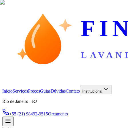
FI
LAVAN
Início
Serviços
Preços
Guias
Dúvidas
Contato
Institucional
Rio de Janeiro - RJ
+55 (21) 98492-9515
Orçamento