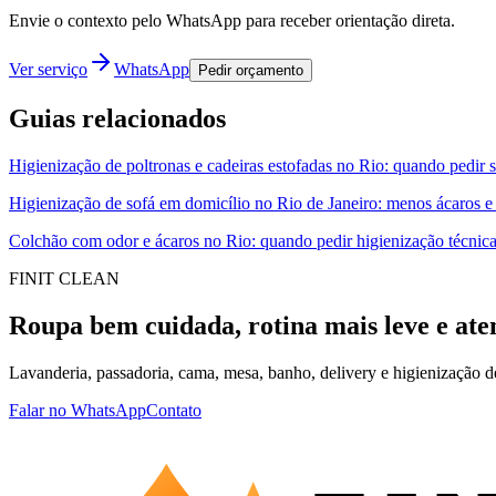
Envie o contexto pelo WhatsApp para receber orientação direta.
Ver serviço
WhatsApp
Pedir orçamento
Guias relacionados
Higienização de poltronas e cadeiras estofadas no Rio: quando pedir 
Higienização de sofá em domicílio no Rio de Janeiro: menos ácaros e
Colchão com odor e ácaros no Rio: quando pedir higienização técnic
FINIT CLEAN
Roupa bem cuidada, rotina mais leve e ate
Lavanderia, passadoria, cama, mesa, banho, delivery e higienização 
Falar no WhatsApp
Contato