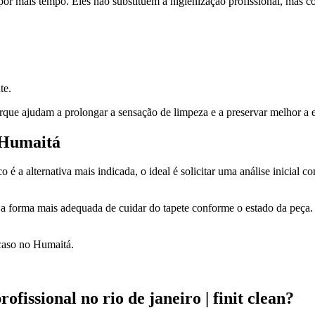
por mais tempo. Eles não substituem a higienização profissional, mas c
te.
rque ajudam a prolongar a sensação de limpeza e a preservar melhor a es
 Humaitá
co é a alternativa mais indicada, o ideal é solicitar uma análise inicia
r a forma mais adequada de cuidar do tapete conforme o estado da peça
 caso no Humaitá.
fissional no rio de janeiro | finit clean?