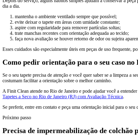
Depois do serviço, alguns hábitos simples ajudam a conservar a peça 
dia a dia.
mantenha o ambiente ventilado sempre que possível;
evite deixar o tapete em áreas com umidade constante;
aspire com regularidade para remover partículas soltas;
trate manchas recentes com orientação adequada ao tecido;
faça nova avaliação se houver retorno de odor ou sujeira aparen
Esses cuidados são especialmente úteis em peças de uso frequente, po
Como pedir orientação para o seu caso no
Se o seu tapete precisa de atenção e você quer saber se a limpeza a se
costumam facilitar a orientação sobre o melhor caminho.
A Finit Clean atende no Rio de Janeiro e pode ajudar você a entende
Tapetes a Seco no Rio de Janeiro (RJ) com Avaliação Técnica
.
Se preferir, entre em contato e peça uma orientação inicial para o seu
Próximo passo
Precisa de impermeabilização de colchão pro