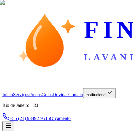
FI
LAVAN
Início
Serviços
Preços
Guias
Dúvidas
Contato
Institucional
Rio de Janeiro - RJ
+55 (21) 98492-9515
Orçamento