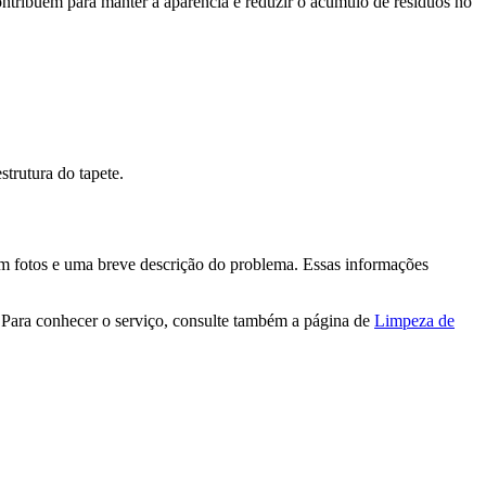
ontribuem para manter a aparência e reduzir o acúmulo de resíduos no
trutura do tapete.
l com fotos e uma breve descrição do problema. Essas informações
. Para conhecer o serviço, consulte também a página de
Limpeza de