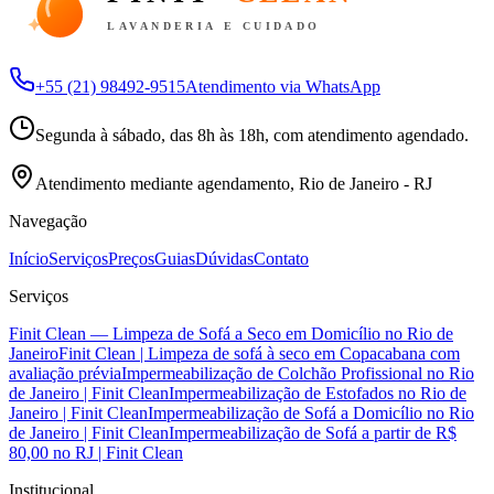
LAVANDERIA E CUIDADO
+55 (21) 98492-9515
Atendimento via WhatsApp
Segunda à sábado, das 8h às 18h, com atendimento agendado.
Atendimento mediante agendamento, Rio de Janeiro - RJ
Navegação
Início
Serviços
Preços
Guias
Dúvidas
Contato
Serviços
Finit Clean — Limpeza de Sofá a Seco em Domicílio no Rio de
Janeiro
Finit Clean | Limpeza de sofá à seco em Copacabana com
avaliação prévia
Impermeabilização de Colchão Profissional no Rio
de Janeiro | Finit Clean
Impermeabilização de Estofados no Rio de
Janeiro | Finit Clean
Impermeabilização de Sofá a Domicílio no Rio
de Janeiro | Finit Clean
Impermeabilização de Sofá a partir de R$
80,00 no RJ | Finit Clean
Institucional