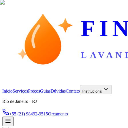
FI
LAVAN
Início
Serviços
Preços
Guias
Dúvidas
Contato
Institucional
Rio de Janeiro - RJ
+55 (21) 98492-9515
Orçamento