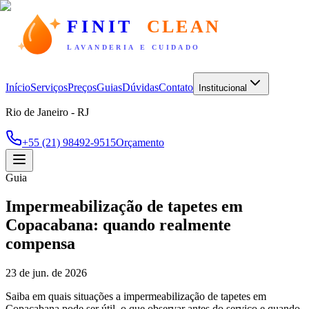
FINIT
CLEAN
LAVANDERIA E CUIDADO
Início
Serviços
Preços
Guias
Dúvidas
Contato
Institucional
Rio de Janeiro - RJ
+55 (21) 98492-9515
Orçamento
Guia
Impermeabilização de tapetes em
Copacabana: quando realmente
compensa
23 de jun. de 2026
Saiba em quais situações a impermeabilização de tapetes em
Copacabana pode ser útil, o que observar antes do serviço e quando