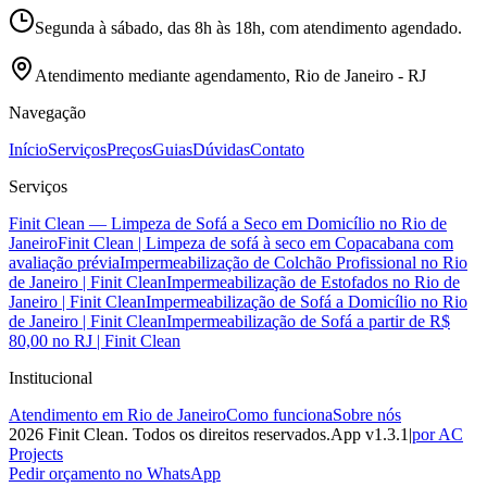
Segunda à sábado, das 8h às 18h, com atendimento agendado.
Atendimento mediante agendamento, Rio de Janeiro - RJ
Navegação
Início
Serviços
Preços
Guias
Dúvidas
Contato
Serviços
Finit Clean — Limpeza de Sofá a Seco em Domicílio no Rio de
Janeiro
Finit Clean | Limpeza de sofá à seco em Copacabana com
avaliação prévia
Impermeabilização de Colchão Profissional no Rio
de Janeiro | Finit Clean
Impermeabilização de Estofados no Rio de
Janeiro | Finit Clean
Impermeabilização de Sofá a Domicílio no Rio
de Janeiro | Finit Clean
Impermeabilização de Sofá a partir de R$
80,00 no RJ | Finit Clean
Institucional
Atendimento em Rio de Janeiro
Como funciona
Sobre nós
2026
Finit Clean
. Todos os direitos reservados.
App v
1.3.1
|
por AC
Projects
Pedir orçamento no WhatsApp