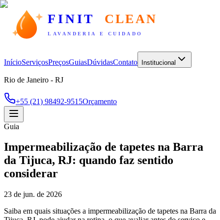
FINIT
CLEAN
LAVANDERIA E CUIDADO
Início
Serviços
Preços
Guias
Dúvidas
Contato
Institucional
Rio de Janeiro - RJ
+55 (21) 98492-9515
Orçamento
Guia
Impermeabilização de tapetes na Barra
da Tijuca, RJ: quando faz sentido
considerar
23 de jun. de 2026
Saiba em quais situações a impermeabilização de tapetes na Barra da
Tijuca, RJ, pode ajudar na rotina, o que avaliar antes do serviço e