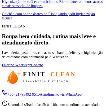
Higienização de sofá em domicílio no Rio de Janeiro: menos ácaros
e mais sensação de limpeza
Colchão com odor e ácaros no Rio: quando pedir higienização
técnica
FINIT CLEAN
Roupa bem cuidada, rotina mais leve e
atendimento direto.
Lavanderia, passadoria, cama, mesa, banho, delivery e higienização
de estofados com orientação pelo WhatsApp.
Falar no WhatsApp
Contato
FINIT
CLEAN
LAVANDERIA E CUIDADO
+55 (21) 98492-9515
Atendimento via WhatsApp
Segunda à sábado, das 8h às 18h, com atendimento agendado.