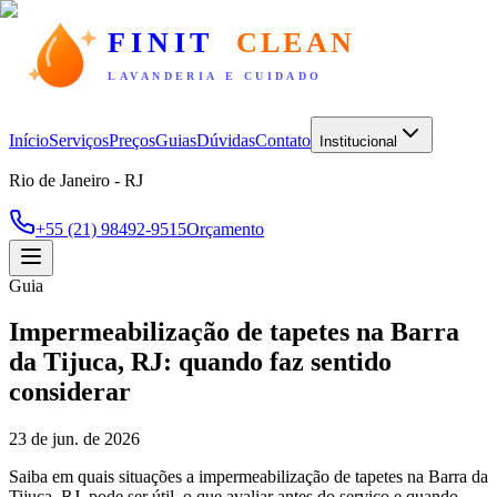
FINIT
CLEAN
LAVANDERIA E CUIDADO
Início
Serviços
Preços
Guias
Dúvidas
Contato
Institucional
Rio de Janeiro - RJ
+55 (21) 98492-9515
Orçamento
Guia
Impermeabilização de tapetes na Barra
da Tijuca, RJ: quando faz sentido
considerar
23 de jun. de 2026
Saiba em quais situações a impermeabilização de tapetes na Barra da
Tijuca, RJ, pode ser útil, o que avaliar antes do serviço e quando