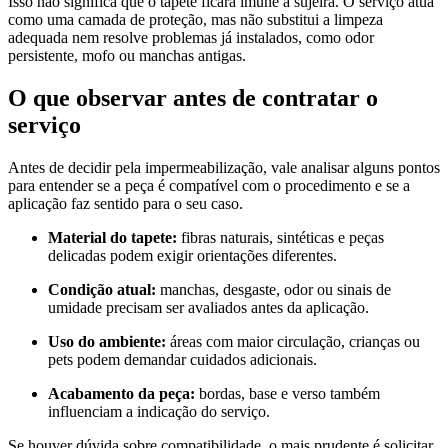
Isso não significa que o tapete ficará imune a sujeira. O serviço atua
como uma camada de proteção, mas não substitui a limpeza
adequada nem resolve problemas já instalados, como odor
persistente, mofo ou manchas antigas.
O que observar antes de contratar o
serviço
Antes de decidir pela impermeabilização, vale analisar alguns pontos
para entender se a peça é compatível com o procedimento e se a
aplicação faz sentido para o seu caso.
Material do tapete:
fibras naturais, sintéticas e peças
delicadas podem exigir orientações diferentes.
Condição atual:
manchas, desgaste, odor ou sinais de
umidade precisam ser avaliados antes da aplicação.
Uso do ambiente:
áreas com maior circulação, crianças ou
pets podem demandar cuidados adicionais.
Acabamento da peça:
bordas, base e verso também
influenciam a indicação do serviço.
Se houver dúvida sobre compatibilidade, o mais prudente é solicitar