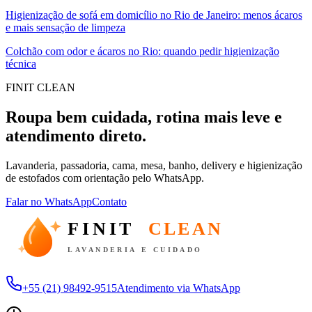
Higienização de sofá em domicílio no Rio de Janeiro: menos ácaros
e mais sensação de limpeza
Colchão com odor e ácaros no Rio: quando pedir higienização
técnica
FINIT CLEAN
Roupa bem cuidada, rotina mais leve e
atendimento direto.
Lavanderia, passadoria, cama, mesa, banho, delivery e higienização
de estofados com orientação pelo WhatsApp.
Falar no WhatsApp
Contato
FINIT
CLEAN
LAVANDERIA E CUIDADO
+55 (21) 98492-9515
Atendimento via WhatsApp