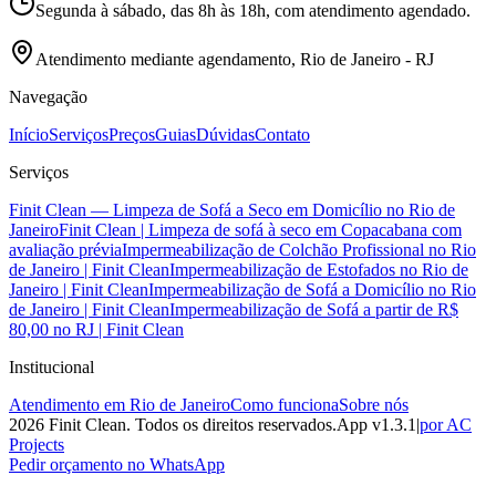
Segunda à sábado, das 8h às 18h, com atendimento agendado.
Atendimento mediante agendamento, Rio de Janeiro - RJ
Navegação
Início
Serviços
Preços
Guias
Dúvidas
Contato
Serviços
Finit Clean — Limpeza de Sofá a Seco em Domicílio no Rio de
Janeiro
Finit Clean | Limpeza de sofá à seco em Copacabana com
avaliação prévia
Impermeabilização de Colchão Profissional no Rio
de Janeiro | Finit Clean
Impermeabilização de Estofados no Rio de
Janeiro | Finit Clean
Impermeabilização de Sofá a Domicílio no Rio
de Janeiro | Finit Clean
Impermeabilização de Sofá a partir de R$
80,00 no RJ | Finit Clean
Institucional
Atendimento em Rio de Janeiro
Como funciona
Sobre nós
2026
Finit Clean
. Todos os direitos reservados.
App v
1.3.1
|
por AC
Projects
Pedir orçamento no WhatsApp