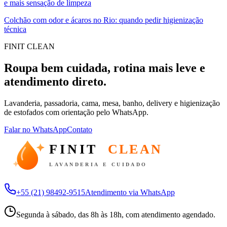
e mais sensação de limpeza
Colchão com odor e ácaros no Rio: quando pedir higienização
técnica
FINIT CLEAN
Roupa bem cuidada, rotina mais leve e
atendimento direto.
Lavanderia, passadoria, cama, mesa, banho, delivery e higienização
de estofados com orientação pelo WhatsApp.
Falar no WhatsApp
Contato
FINIT
CLEAN
LAVANDERIA E CUIDADO
+55 (21) 98492-9515
Atendimento via WhatsApp
Segunda à sábado, das 8h às 18h, com atendimento agendado.