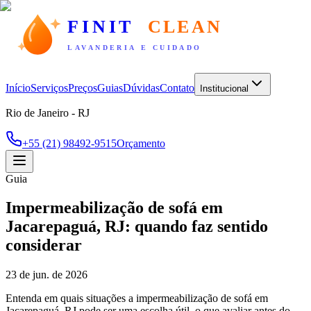
FINIT
CLEAN
LAVANDERIA E CUIDADO
Início
Serviços
Preços
Guias
Dúvidas
Contato
Institucional
Rio de Janeiro - RJ
+55 (21) 98492-9515
Orçamento
Guia
Impermeabilização de sofá em
Jacarepaguá, RJ: quando faz sentido
considerar
23 de jun. de 2026
Entenda em quais situações a impermeabilização de sofá em
Jacarepaguá, RJ pode ser uma escolha útil, o que avaliar antes do