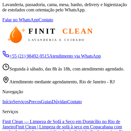
Lavanderia, passadoria, cama, mesa, banho, delivery e higienização
de estofados com orientação pelo WhatsApp.
Falar no WhatsApp
Contato
FINIT
CLEAN
LAVANDERIA E CUIDADO
+55 (21) 98492-9515
Atendimento via WhatsApp
Segunda à sábado, das 8h às 18h, com atendimento agendado.
Atendimento mediante agendamento, Rio de Janeiro - RJ
Navegação
Início
Serviços
Preços
Guias
Dúvidas
Contato
Serviços
Finit Clean — Limpeza de Sofá a Seco em Domicílio no Rio de
Janeiro
Finit Clean | Limpeza de sofá à seco em Copacabana com