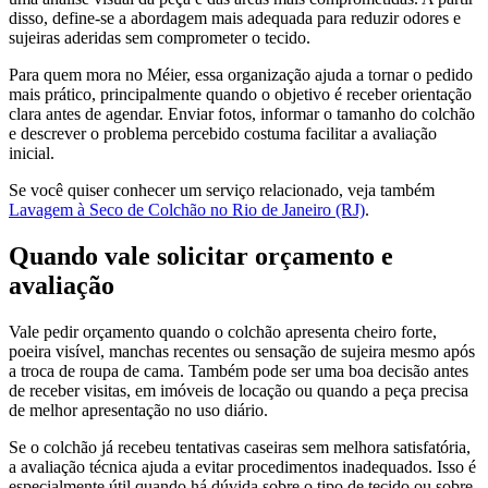
disso, define-se a abordagem mais adequada para reduzir odores e
sujeiras aderidas sem comprometer o tecido.
Para quem mora no Méier, essa organização ajuda a tornar o pedido
mais prático, principalmente quando o objetivo é receber orientação
clara antes de agendar. Enviar fotos, informar o tamanho do colchão
e descrever o problema percebido costuma facilitar a avaliação
inicial.
Se você quiser conhecer um serviço relacionado, veja também
Lavagem à Seco de Colchão no Rio de Janeiro (RJ)
.
Quando vale solicitar orçamento e
avaliação
Vale pedir orçamento quando o colchão apresenta cheiro forte,
poeira visível, manchas recentes ou sensação de sujeira mesmo após
a troca de roupa de cama. Também pode ser uma boa decisão antes
de receber visitas, em imóveis de locação ou quando a peça precisa
de melhor apresentação no uso diário.
Se o colchão já recebeu tentativas caseiras sem melhora satisfatória,
a avaliação técnica ajuda a evitar procedimentos inadequados. Isso é
especialmente útil quando há dúvida sobre o tipo de tecido ou sobre