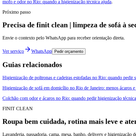
mofo e odor no Rio: quando a higienização técnica ajuda
.
Próximo passo
Precisa de finit clean | limpeza de sofá à
Envie o contexto pelo WhatsApp para receber orientação direta.
Ver serviço
WhatsApp
Pedir orçamento
Guias relacionados
Higienização de poltronas e cadeiras estofadas no Rio: quando pedir 
Higienização de sofá em domicílio no Rio de Janeiro: menos ácaros e
Colchão com odor e ácaros no Rio: quando pedir higienização técnic
FINIT CLEAN
Roupa bem cuidada, rotina mais leve e ate
Lavanderia, passadoria, cama, mesa, banho, delivery e higienização 