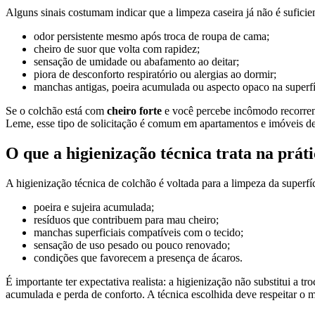
Alguns sinais costumam indicar que a limpeza caseira já não é suficie
odor persistente mesmo após troca de roupa de cama;
cheiro de suor que volta com rapidez;
sensação de umidade ou abafamento ao deitar;
piora de desconforto respiratório ou alergias ao dormir;
manchas antigas, poeira acumulada ou aspecto opaco na superfí
Se o colchão está com
cheiro forte
e você percebe incômodo recorrent
Leme, esse tipo de solicitação é comum em apartamentos e imóveis de 
O que a higienização técnica trata na prát
A higienização técnica de colchão é voltada para a limpeza da superfí
poeira e sujeira acumulada;
resíduos que contribuem para mau cheiro;
manchas superficiais compatíveis com o tecido;
sensação de uso pesado ou pouco renovado;
condições que favorecem a presença de ácaros.
É importante ter expectativa realista: a higienização não substitui a
acumulada e perda de conforto. A técnica escolhida deve respeitar o m