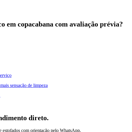
 seco em copacabana com avaliação prévia?
serviço
 mais sensação de limpeza
a
ndimento direto.
de estofados com orientação pelo WhatsApp.