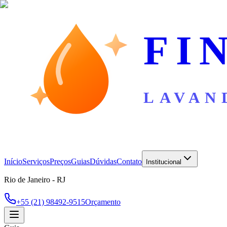
FI
LAVAN
Início
Serviços
Preços
Guias
Dúvidas
Contato
Institucional
Rio de Janeiro - RJ
+55 (21) 98492-9515
Orçamento