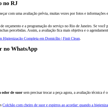
o no RJ
çar com uma avaliação prévia, muitas vezes por fotos e informações en
ão de orçamento e a programação do serviço no Rio de Janeiro. Se você 
has percebidas. Assim, a avaliação fica mais objetiva e o agendamento
 Higienização Completa em Domicílio | Finit Clean
.
iar no WhatsApp
 odor de suor
sem precisar trocar a peça agora, a avaliação técnica 
ém
Colchão com cheiro de suor e espirros ao acordar: quando a higieniz