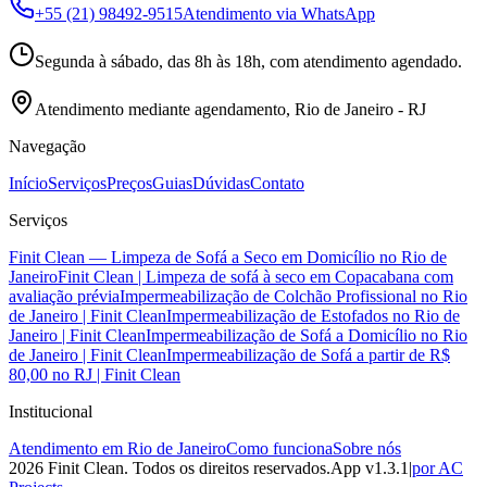
+55 (21) 98492-9515
Atendimento via WhatsApp
Segunda à sábado, das 8h às 18h, com atendimento agendado.
Atendimento mediante agendamento, Rio de Janeiro - RJ
Navegação
Início
Serviços
Preços
Guias
Dúvidas
Contato
Serviços
Finit Clean — Limpeza de Sofá a Seco em Domicílio no Rio de
Janeiro
Finit Clean | Limpeza de sofá à seco em Copacabana com
avaliação prévia
Impermeabilização de Colchão Profissional no Rio
de Janeiro | Finit Clean
Impermeabilização de Estofados no Rio de
Janeiro | Finit Clean
Impermeabilização de Sofá a Domicílio no Rio
de Janeiro | Finit Clean
Impermeabilização de Sofá a partir de R$
80,00 no RJ | Finit Clean
Institucional
Atendimento em Rio de Janeiro
Como funciona
Sobre nós
2026
Finit Clean
. Todos os direitos reservados.
App v
1.3.1
|
por AC